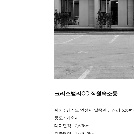
크리스밸리CC 직원숙소동
위치 : 경기도 안성시 일죽면 금산리 536번
용도 : 기숙사
대지면적 : 7,696㎡
건축면적 : 1,016.28㎡