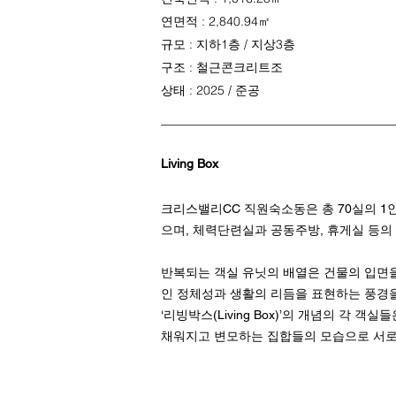
연면적 : 2,840.94㎡
규모 : 지하1층 / 지상3층
구조 : 철근콘크리트조
상태 : 2025 / 준공
Living Box
크리스밸리CC 직원숙소동은 총 70실의 1
으며, 체력단련실과 공동주방, 휴게실 등의
반복되는 객실 유닛의 배열은 건물의 입면을
인 정체성과 생활의 리듬을 표현하는 풍경
‘리빙박스(Living Box)’의 개념의 
채워지고 변모하는 집합들의 모습으로 서로